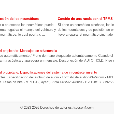
resión de los neumáticos
Cambio de una rueda con el TPMS
 o en exceso los neumáticos puede
Si tiene un neumático pinchado, los i
forma negativa el manejo del vehículo y
de los neumáticos y de posición se
neumáticos, lo cual podría c ...
lleve a reparar el neumático pinchado 
 propietario: Mensajes de advertencia
ado automáticamente / Freno de mano bloqueado automáticamente Cuando el
alarma acústica y aparecerá un mensaje. Desconexión del AUTO HOLD: Pise 
propietario: Especificaciones del sistema de infoentretenimiento
les Especificación del archivo de audio - Formato de audio WAVeform - MPE
X Tasas de bits - MPEG1 (Layer3): 32/40/48/56/64/80/96/112/128/160 /192/
© 2023-2026 Derechos de autor es.htucson4.com