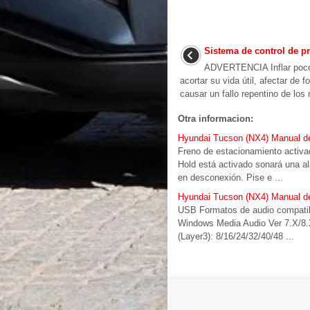
Sistema de control de p
ADVERTENCIA Inflar poco
acortar su vida útil, afectar de 
causar un fallo repentino de los 
Otra informacion:
Hyundai Tucson (NX4) Manual del
Freno de estacionamiento activ
Hold está activado sonará una 
en desconexión. Pise e ...
Hyundai Tucson (NX4) Manual del 
USB Formatos de audio compatib
Windows Media Audio Ver 7.X/8.
(Layer3): 8/16/24/32/40/48 ...