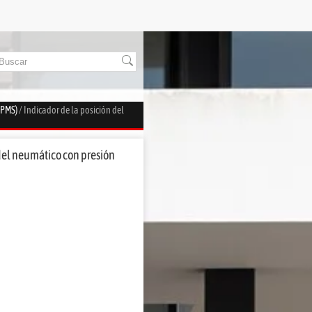
TPMS)
/ Indicador de la posición del
 del neumático con presión