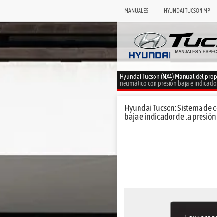
MANUALES
HYUNDAI TUCSON MP
Hyundai Tucson (NX4) Manual del prop
neumático con presión baja e indicador
Hyundai Tucson: Sistema de co
baja e indicador de la presió