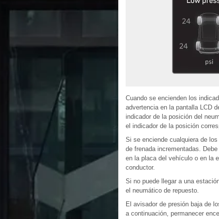
Cuando se encienden los indicad
advertencia en la pantalla LCD d
indicador de la posición del neu
el indicador de la posición corre
Si se enciende cualquiera de los
de frenada incrementadas. Debe 
en la placa del vehículo o en la 
conductor.
Si no puede llegar a una estació
el neumático de repuesto.
El avisador de presión baja de 
a continuación, permanecer ence