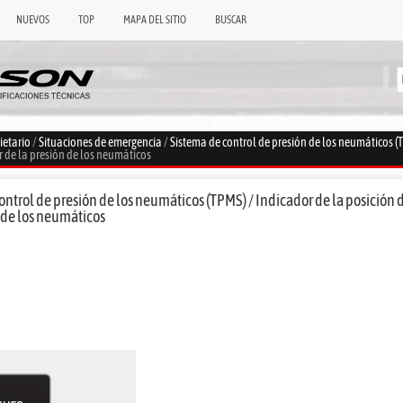
NUEVOS
TOP
MAPA DEL SITIO
BUSCAR
ietario
/
Situaciones de emergencia
/
Sistema de control de presión de los neumáticos (
 de la presión de los neumáticos
ntrol de presión de los neumáticos (TPMS) / Indicador de la posición
n de los neumáticos