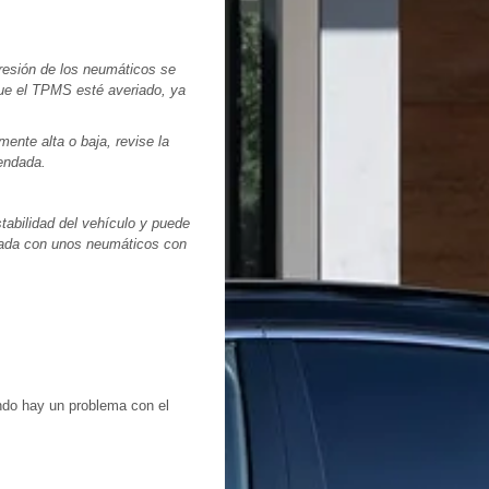
presión de los neumáticos se
que el TPMS esté averiado, ya
ente alta o baja, revise la
mendada.
tabilidad del vehículo y puede
nuada con unos neumáticos con
do hay un problema con el