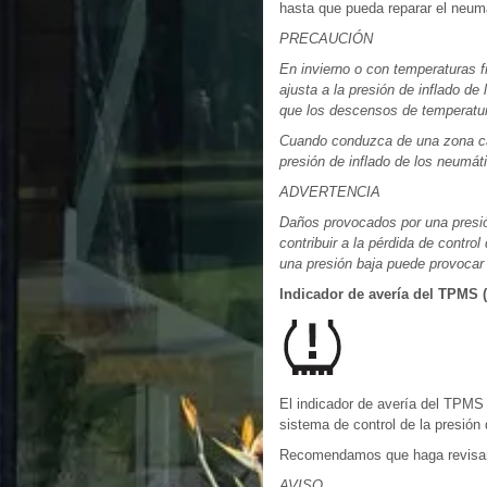
hasta que pueda reparar el neumá
PRECAUCIÓN
En invierno o con temperaturas f
ajusta a la presión de inflado d
que los descensos de temperatur
Cuando conduzca de una zona cáli
presión de inflado de los neumát
ADVERTENCIA
Daños provocados por una presión
contribuir a la pérdida de contr
una presión baja puede provocar 
Indicador de avería del TPMS 
El indicador de avería del TPM
sistema de control de la presión
Recomendamos que haga revisar e
AVISO