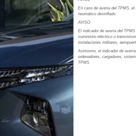
En caso de avería del TPMS, el 
neumático desinflado.
AVISO
El indicador de avería del TPMS
suministro eléctrico o transmiso
instalaciones militares, aeropuert
Asimismo, el indicador de avería
ordenadores, cargadores, sistema
TPMS.