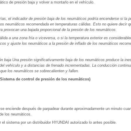
tico de presión baja y volver a montarlo en el vehículo.
rías, el indicador de presión baja de los neumáticos podría encenderse si la 
e los neumáticos recomendada en temperaturas cálidas. Esto no quiere decir 
a provocan una bajada proporcional de la presión de los neumáticos.
da a una zona fría o viceversa, o si la temperatura exterior es considerablem
icos y ajuste los neumáticos a la presión de inflado de los neumáticos reco
 baja Una presión significativamente baja de los neumáticos produce la ines
ol del vehículo y a distancias de frenado incrementadas. La conducción conti
que los neumáticos se sobrecalienten y fallen.
(Sistema de control de presión de los neumáticos)
S se enciende después de parpadear durante aproximadamente un minuto cuan
 de los neumáticos.
l sistema por un distribuidor HYUNDAI autorizado lo antes posible.