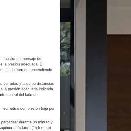
se muestra un mensaje de
de la presión adecuada. El
de inflado correcta encendiendo
s cerradas y anticipe distancias
 a la presión adecuada indicada
nte central del lado del
el neumático con presión baja por
 parpadear durante un minuto y,
uperior a 25 km/h (15,5 mph))