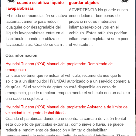
cuando se utiliza líquido
guardar objetos
lavaparabrisas
ADVERTENCIA No guarde nunca
El modo de recirculación se activa
encendedores, bombonas de
automáticamente para reducir
propano ni otros materiales
cualquier olor desagradable del
inflamables/explosivos en el
líquido lavaparabrisas entre en el
vehículo. Estos artículos podrían
habitáculo cuando se utiliza el
inflamarse o explotar si se expone
lavaparabrisas. Cuando se cam ...
el vehículo ...
Otra informacion:
Hyundai Tucson (NX4) Manual del propietario: Remolcado de
emergencia
En caso de tener que remolcar el vehículo, recomendamos que lo
solicite a un distribuidor HYUNDAI autorizado o a un servicio comercial
de grúas. Si el servicio de grúas no está disponible en caso de
emergencia, puede remolcar temporalmente el vehículo con un cable o
una cadena sujetos a ...
Hyundai Tucson (NX4) Manual del propietario: Asistencia de límite de
velocidad inteligente deshabilitada
Cuando el parabrisas donde se encuentra la cámara de visión frontal
está cubierto de partículas extrañas, como nieve o lluvia, se puede
reducir el rendimiento de detección y limitar o deshabilitar
temporalmente la asistencia de límite de velocidad inteligente. Si esto