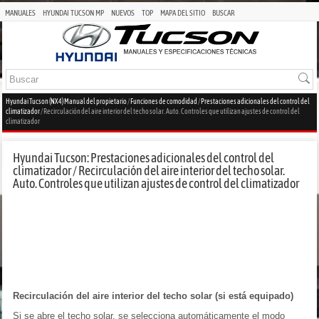
MANUALES
HYUNDAI TUCSON MP
NUEVOS
TOP
MAPA DEL SITIO
BUSCAR
Hyundai Tucson (NX4) Manual del propietario
/
Funciones de comodidad
/
Prestaciones adicionales del control del
climatizador
/ Recirculación del aire interior del techo solar. Auto. Controles que utilizan ajustes de control del
climatizador
Hyundai Tucson: Prestaciones adicionales del control del
climatizador / Recirculación del aire interior del techo solar.
Auto. Controles que utilizan ajustes de control del climatizador
Recirculación del aire interior del techo solar (si está equipado)
Si se abre el techo solar, se selecciona automáticamente el modo