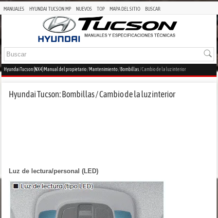
MANUALES
HYUNDAI TUCSON MP
NUEVOS
TOP
MAPA DEL SITIO
BUSCAR
Hyundai Tucson (NX4) Manual del propietario
/
Mantenimiento
/
Bombillas
/ Cambio de la luz interior
Hyundai Tucson: Bombillas / Cambio de la luz interior
Luz de lectura/personal (LED)