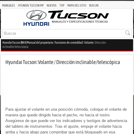
MANUALES
HYUNDAI TUCSON MP
NUEVOS
TOP
MAPA DEL SITIO
BUSCAR
Hyundai Tucson (NX4) Manual del propietario
/
Funciones de comodidad
/
Volante
/ Dirección
inclinable/telescópica
Hyundai Tucson: Volante / Dirección inclinable/telescópica
Para ajustar el volante en una posición cómoda, coloque el volante de
manera que quede dirigido hacia el pecho, no hacia el rostro.
Asegúrese de que puede ver los indicadores y testigos de advertencia
del tablero de instrumentos. Tras el ajuste, empuje el volante hacia
arriba y hacia abajo para comprobar que está bloqueado en esa