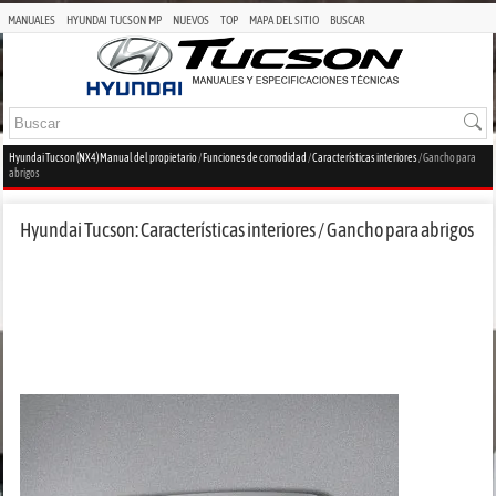
MANUALES
HYUNDAI TUCSON MP
NUEVOS
TOP
MAPA DEL SITIO
BUSCAR
Hyundai Tucson (NX4) Manual del propietario
/
Funciones de comodidad
/
Características interiores
/ Gancho para
abrigos
Hyundai Tucson: Características interiores / Gancho para abrigos