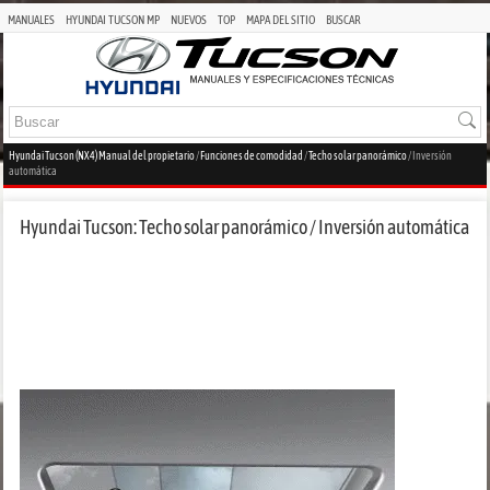
MANUALES
HYUNDAI TUCSON MP
NUEVOS
TOP
MAPA DEL SITIO
BUSCAR
Hyundai Tucson (NX4) Manual del propietario
/
Funciones de comodidad
/
Techo solar panorámico
/ Inversión
automática
Hyundai Tucson: Techo solar panorámico / Inversión automática