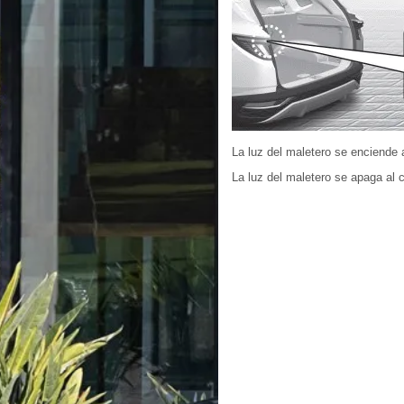
La luz del maletero se enciende al
La luz del maletero se apaga al ce