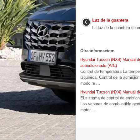
Luz de la guantera
La luz de la guantera se 
...
Otra informacion:
Hyundai Tucson (NX4) Manual del p
acondicionado (A/C)
Control de temperatura La tempe
izquierda. Control de la admisión 
modo re ...
Hyundai Tucson (NX4) Manual del
El sistema de control de emision
Los vapores de combustible gener
motor ...