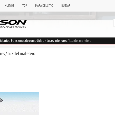
NUEVOS
TOP
MAPA DEL SITIO
BUSCAR
ietario
/
Funciones de comodidad
/
Luces interiores
/ Luz del maletero
res / Luz del maletero