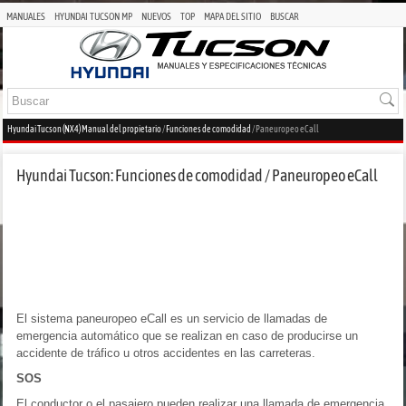
MANUALES
HYUNDAI TUCSON MP
NUEVOS
TOP
MAPA DEL SITIO
BUSCAR
Hyundai Tucson (NX4) Manual del propietario
/
Funciones de comodidad
/ Paneuropeo eCall
Hyundai Tucson: Funciones de comodidad / Paneuropeo eCall
El sistema paneuropeo eCall es un servicio de llamadas de
emergencia automático que se realizan en caso de producirse un
accidente de tráfico u otros accidentes en las carreteras.
SOS
El conductor o el pasajero pueden realizar una llamada de emergencia