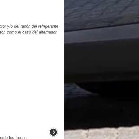
tor y/o del tapón del refrigerante
tor, como el caso del alternador.
e/de los frenos