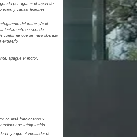
rigerado por agua ni el tapón de
 presión y causar lesiones
efrigerante del motor y/o el
rela lentamente en sentido
 de confirmar que se haya liberado
a extraerlo.
rante, apague el motor.
tor no esté funcionando y
ntilador de refrigeración.
ado, ya que el ventilador de