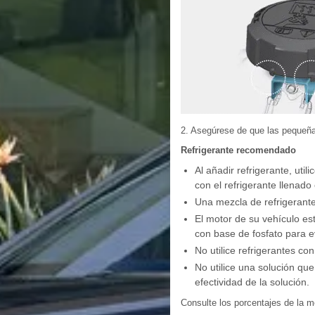
2. Asegúrese de que las pequeñas
Refrigerante recomendado
Al añadir refrigerante, ut
con el refrigerante llenado 
Una mezcla de refrigerante
El motor de su vehículo es
con base de fosfato para ev
No utilice refrigerantes co
No utilice una solución qu
efectividad de la solución.
Consulte los porcentajes de la me