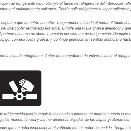
tapón de refrigerante del motor y/o el tapón de refrigerante del intercooler ref
otor y el radiador estén calientes. Podría salir refrigerante o vapor caliente a
espere a que se enfríe el motor. Tenga mucho cuidado al retirar el tapón del r
e del intercooler refrigerado por agua. Enrolle una toalla gruesa alrededor y gí
 Apártese mientras se libera la presión del sistema de refrigeración. Después
 abajo, con una toalla gruesa, y continúe girándolo en sentido antihorario hast
en el nivel de refrigerante. Antes de comprobar o de volver a llenar el refrige
r de refrigeración podría seguir funcionando o ponerse en marcha cuando el mo
 las manos, la ropa y las herramientas alejadas de las aspas giratorias del ve
nos que se deba inspeccionar el vehículo con el motor encendido. Tenga cuid