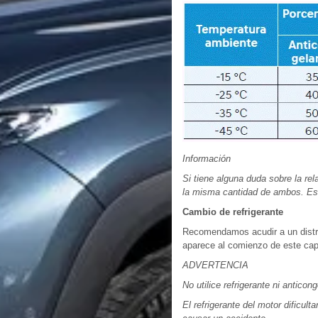
Información
Si tiene alguna duda sobre la re
la misma cantidad de ambos. Es 
Cambio de refrigerante
Recomendamos acudir a un distri
aparece al comienzo de este cap
ADVERTENCIA
No utilice refrigerante ni anticon
El refrigerante del motor dificult