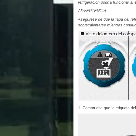
refrigeración podría funcionar si 
ADVERTENCIA
Asegúrese de que la tapa del refr
sobrecalentarse mientras conduc
1. Compruebe que la etiqueta del 