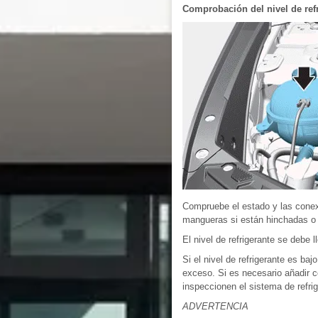
Comprobación del nivel de ref
Compruebe el estado y las conex
mangueras si están hinchadas o 
El nivel de refrigerante se debe 
Si el nivel de refrigerante es ba
exceso. Si es necesario añadir 
inspeccionen el sistema de refrig
ADVERTENCIA