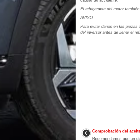
causar un accidente.
El refrigerante del motor también
AVISO
Para evitar daños en las piezas d
del inversor antes de llenar el r
Comprobación del aceite 
Recomendamos que un dis