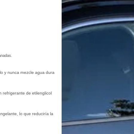
anadas.
culo y nunca mezcle agua dura
efrigerante de etilenglicol
gelante, lo que reduciría la