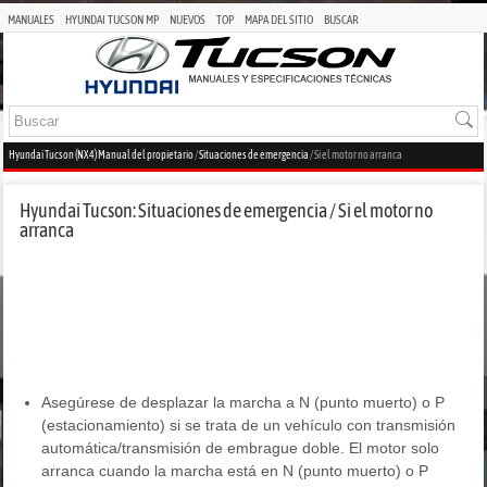
MANUALES
HYUNDAI TUCSON MP
NUEVOS
TOP
MAPA DEL SITIO
BUSCAR
Hyundai Tucson (NX4) Manual del propietario
/
Situaciones de emergencia
/ Si el motor no arranca
Hyundai Tucson: Situaciones de emergencia / Si el motor no
arranca
Asegúrese de desplazar la marcha a N (punto muerto) o P
(estacionamiento) si se trata de un vehículo con transmisión
automática/transmisión de embrague doble. El motor solo
arranca cuando la marcha está en N (punto muerto) o P