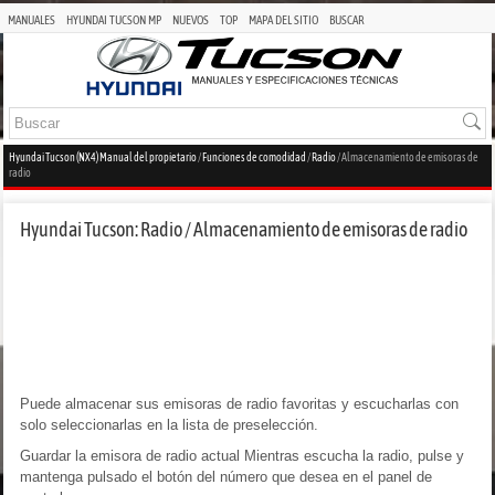
MANUALES
HYUNDAI TUCSON MP
NUEVOS
TOP
MAPA DEL SITIO
BUSCAR
Hyundai Tucson (NX4) Manual del propietario
/
Funciones de comodidad
/
Radio
/ Almacenamiento de emisoras de
radio
Hyundai Tucson: Radio / Almacenamiento de emisoras de radio
Puede almacenar sus emisoras de radio favoritas y escucharlas con
solo seleccionarlas en la lista de preselección.
Guardar la emisora de radio actual Mientras escucha la radio, pulse y
mantenga pulsado el botón del número que desea en el panel de