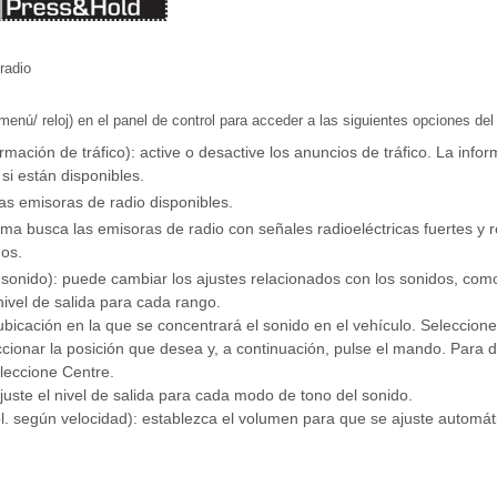
radio
nú/ reloj) en el panel de control para acceder a las siguientes opciones de
mación de tráfico): active o desactive los anuncios de tráfico. La info
si están disponibles.
s las emisoras de radio disponibles.
tema busca las emisoras de radio con señales radioeléctricas fuertes y
os.
 sonido): puede cambiar los ajustes relacionados con los sonidos, como
nivel de salida para cada rango.
ubicación en la que se concentrará el sonido en el vehículo. Seleccion
cionar la posición que desea y, a continuación, pulse el mando. Para de
eleccione Centre.
ajuste el nivel de salida para cada modo de tono del sonido.
l. según velocidad): establezca el volumen para que se ajuste automát