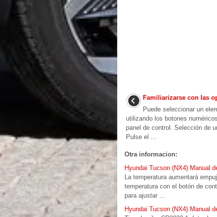
Familiarizarse con las 
Puede seleccionar un elem
utilizando los botones numérico
panel de control. Selección de
Pulse el ...
Otra informacion:
Hyundai Tucson (NX4) Manual del
La temperatura aumentará empuja
temperatura con el botón de cont
para ajustar ...
Hyundai Tucson (NX4) Manual del 