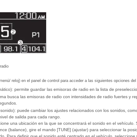
radio
nú/ reloj) en el panel de control para acceder a las siguientes opciones de
tico): permite guardar las emisoras de radio en la lista de preselecci
tema busca las emisoras de radio con intensidades de radio fuertes y 
segundos.
 sonido): puede cambiar los ajustes relacionados con los sonidos, como
nivel de salida para cada rango.
ccione una ubicación en la que se concentrará el sonido en el vehículo
nce (balance), gire el mando [TUNE] (ajustar) para seleccionar la posi
o. Para definir que el sonido esté centrado en el vehículo, seleccione 