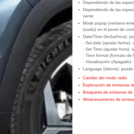
Dependiendo de las especif
Dependiendo de las especif
variar.
Mode popup (ventana emerg
(audio) en el panel de cont
Date/Time (fecha/hora): pu
- Set date (ajustar fecha):
- Set Time (ajustar hora): 
- Time format (formato de 
- Visualización (Apagado): 
Language (idioma): puede c
Cambio del modo radio
Exploración de emisoras de
Búsqueda de emisoras de 
Almacenamiento de emisor