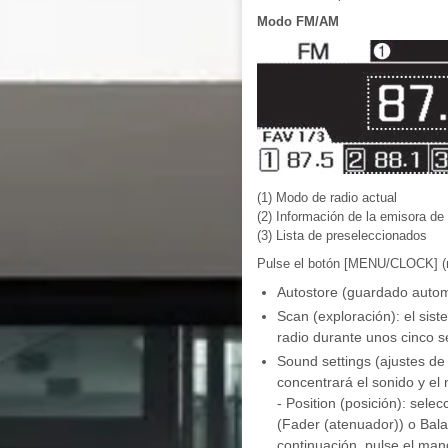
Modo FM/AM
(1) Modo de radio actual
(2) Información de la emisora de 
(3) Lista de preseleccionados
Pulse el botón [MENU/CLOCK] (me
Autostore (guardado automá
Scan (exploración): el sis
radio durante unos cinco 
Sound settings (ajustes de
concentrará el sonido y el 
- Position (posición): sele
(Fader (atenuador)) o Bala
continuación, pulse el mand