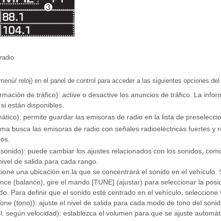
radio
nú/ reloj) en el panel de control para acceder a las siguientes opciones de
mación de tráfico): active o desactive los anuncios de tráfico. La info
si están disponibles.
tico): permite guardar las emisoras de radio en la lista de preselecci
tema busca las emisoras de radio con señales radioeléctricas fuertes y
os.
 sonido): puede cambiar los ajustes relacionados con los sonidos, como
nivel de salida para cada rango.
ccione una ubicación en la que se concentrará el sonido en el vehículo
nce (balance), gire el mando [TUNE] (ajustar) para seleccionar la posi
o. Para definir que el sonido esté centrado en el vehículo, seleccione 
Tone (tono)): ajuste el nivel de salida para cada modo de tono del sonid
l. según velocidad): establezca el volumen para que se ajuste automát