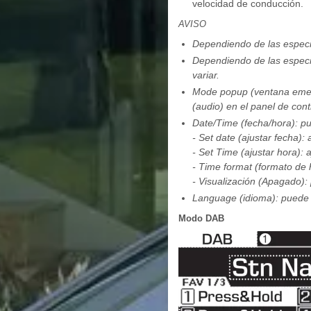
velocidad de conducción.
AVISO
Dependiendo de las especif
Dependiendo de las especif
variar.
Mode popup (ventana emerg
(audio) en el panel de cont
Date/Time (fecha/hora): pu
- Set date (ajustar fecha):
- Set Time (ajustar hora): 
- Time format (formato de 
- Visualización (Apagado): 
Language (idioma): puede c
Modo DAB