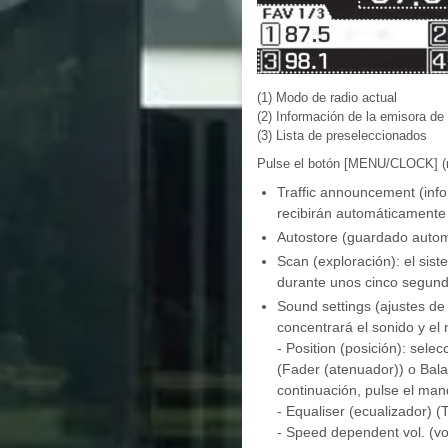
(1) Modo de radio actual
(2) Información de la emisora de 
(3) Lista de preseleccionados
Pulse el botón [MENU/CLOCK] (me
Traffic announcement (infor
recibirán automáticamente 
Autostore (guardado automá
Scan (exploración): el sis
durante unos cinco segund
Sound settings (ajustes de
concentrará el sonido y el 
- Position (posición): sele
(Fader (atenuador)) o Bala
continuación, pulse el mand
- Equaliser (ecualizador) (
- Speed dependent vol. (vo