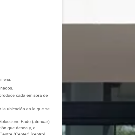
l menú:
onados.
reproduce cada emisora de
 la ubicación en la que se
. Seleccione Fade (atenuar)
ción que desea y, a
Centre (Center) [centro]..