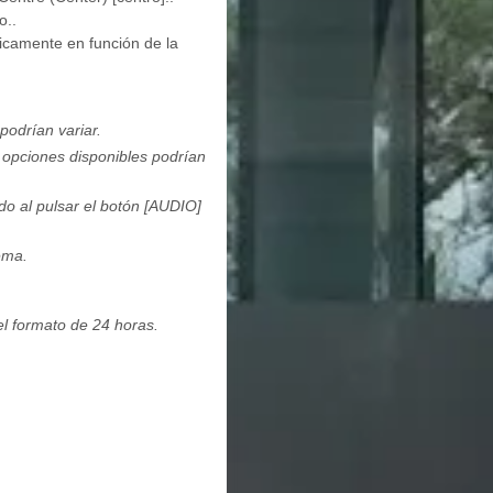
o..
icamente en función de la
podrían variar.
s opciones disponibles podrían
o al pulsar el botón [AUDIO]
ema.
el formato de 24 horas.