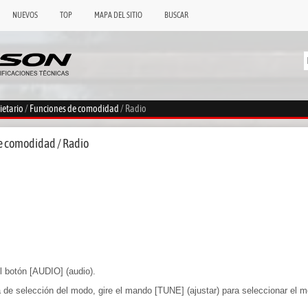
NUEVOS
TOP
MAPA DEL SITIO
BUSCAR
ietario
/
Funciones de comodidad
/ Radio
e comodidad / Radio
el botón [AUDIO] (audio).
de selección del modo, gire el mando [TUNE] (ajustar) para seleccionar el m