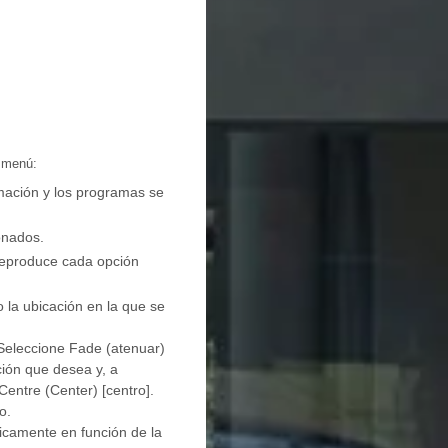
l menú:
rmación y los programas se
onados.
 reproduce cada opción
 la ubicación en la que se
. Seleccione Fade (atenuar)
ción que desea y, a
Centre (Center) [centro].
o.
icamente en función de la