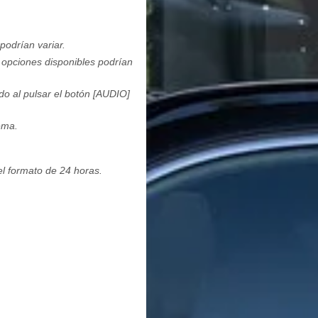
podrían variar.
s opciones disponibles podrían
o al pulsar el botón [AUDIO]
ema.
el formato de 24 horas.