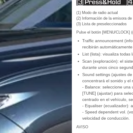
(1) Modo de radio actual
(2) Información de la emisora de 
(3) Lista de preseleccionados
Pulse el botón [MENU/CLOCK] (me
Traffic announcement (infor
recibirán automáticamente 
List (lista): visualiza toda
Scan (exploración): el sis
durante unos cinco segund
Sound settings (ajustes de
concentrará el sonido y el 
- Balance: seleccione una 
[TUNE] (ajustar) para selec
centrado en el vehículo, s
- Equaliser (ecualizador): 
- Speed dependent vol. (vo
velocidad de conducción.
AVISO