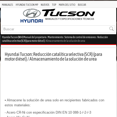
MANUALES
HYUNDAI TUCSON MP
NUEVOS
TOP
MAPA DEL SITIO
BUSCAR
Hyundai Tucson (NX4) Manual del propietario
/
Mantenimiento
/
Sistema de control de emisiones
/
Reducción
catalítica selectiva (SCR) (para motor diésel)
/ Almacenamiento de la solución de urea
Hyundai Tucson: Reducción catalítica selectiva (SCR) (para
motor diésel) / Almacenamiento de la solución de urea
• Almacene la solución de urea solo en recipientes fabricados con
estos materiales:
- Acero CR-Ni con especificación DIN EN 10 088-1-/-2-/-3