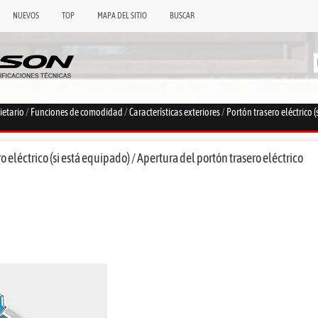
NUEVOS
TOP
MAPA DEL SITIO
BUSCAR
ietario
/
Funciones de comodidad
/
Características exteriores
/
Portón trasero eléctrico 
 eléctrico (si está equipado) / Apertura del portón trasero eléctrico