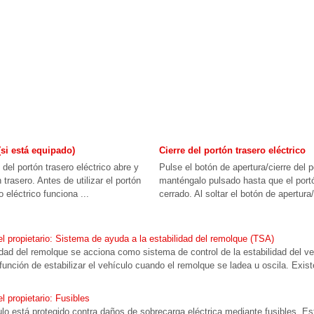
(si está equipado)
Cierre del portón trasero eléctrico
 del portón trasero eléctrico abre y
Pulse el botón de apertura/cierre del p
trasero. Antes de utilizar el portón
manténgalo pulsado hasta que el port
o eléctrico funciona ...
cerrado. Al soltar el botón de apertura/c
 propietario: Sistema de ayuda a la estabilidad del remolque (TSA)
idad del remolque se acciona como sistema de control de la estabilidad del ve
a función de estabilizar el vehículo cuando el remolque se ladea u oscila. Exi
 propietario: Fusibles
ulo está protegido contra daños de sobrecarga eléctrica mediante fusibles. Es