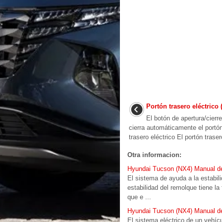
Portón trasero eléctrico 
El botón de apertura/cierre
cierra automáticamente el portón 
trasero eléctrico El portón traser
Otra informacion:
Hyundai Tucson (NX4) Manual del
El sistema de ayuda a la estabil
estabilidad del remolque tiene l
que e ...
Hyundai Tucson (NX4) Manual del
El sistema eléctrico de un vehíc