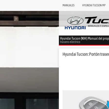
MANUALES
HYUNDAI TUCSON MP
Hyundai Tucson (NX4) Manual del prop
trasero eléctrico
Hyundai Tucson: Portón trasero