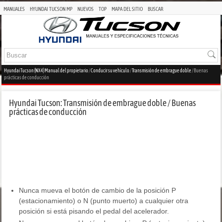
MANUALES
HYUNDAI TUCSON MP
NUEVOS
TOP
MAPA DEL SITIO
BUSCAR
Hyundai Tucson (NX4) Manual del propietario
/
Conducir su vehículo
/
Transmisión de embrague doble
/ Buenas
prácticas de conducción
Hyundai Tucson: Transmisión de embrague doble / Buenas
prácticas de conducción
Nunca mueva el botón de cambio de la posición P
(estacionamiento) o N (punto muerto) a cualquier otra
posición si está pisando el pedal del acelerador.