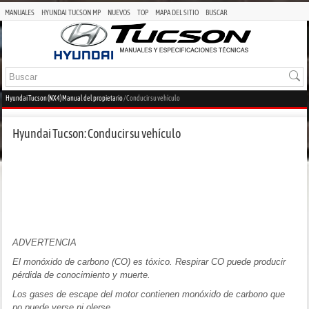
MANUALES
HYUNDAI TUCSON MP
NUEVOS
TOP
MAPA DEL SITIO
BUSCAR
Hyundai Tucson (NX4) Manual del propietario
/ Conducir su vehículo
Hyundai Tucson: Conducir su vehículo
ADVERTENCIA
El monóxido de carbono (CO) es tóxico. Respirar CO puede producir
pérdida de conocimiento y muerte.
Los gases de escape del motor contienen monóxido de carbono que
no puede verse ni olerse.