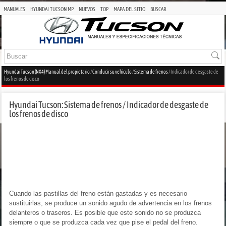
MANUALES
HYUNDAI TUCSON MP
NUEVOS
TOP
MAPA DEL SITIO
BUSCAR
Hyundai Tucson (NX4) Manual del propietario
/
Conducir su vehículo
/
Sistema de frenos
/ Indicador de desgaste de
los frenos de disco
Hyundai Tucson: Sistema de frenos / Indicador de desgaste de
los frenos de disco
Cuando las pastillas del freno están gastadas y es necesario
sustituirlas, se produce un sonido agudo de advertencia en los frenos
delanteros o traseros. Es posible que este sonido no se produzca
siempre o que se produzca cada vez que pise el pedal del freno.