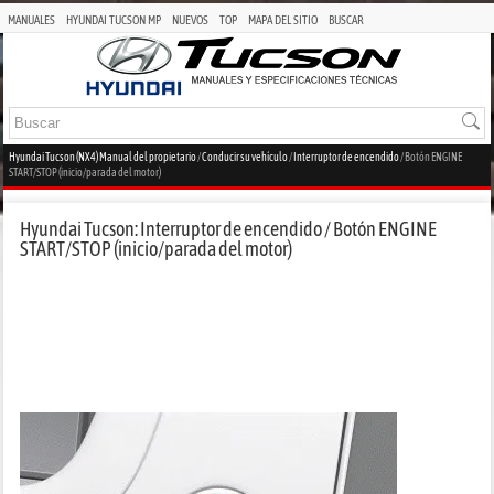
MANUALES
HYUNDAI TUCSON MP
NUEVOS
TOP
MAPA DEL SITIO
BUSCAR
Hyundai Tucson (NX4) Manual del propietario
/
Conducir su vehículo
/
Interruptor de encendido
/ Botón ENGINE
START/STOP (inicio/parada del motor)
Hyundai Tucson: Interruptor de encendido / Botón ENGINE
START/STOP (inicio/parada del motor)