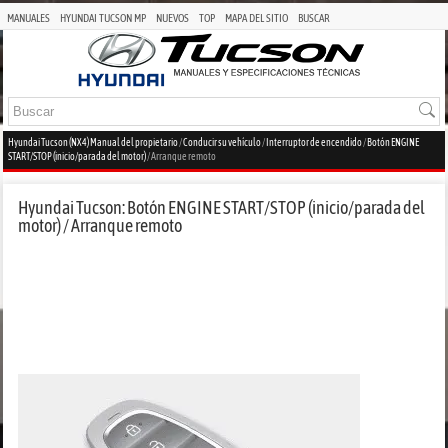
MANUALES
HYUNDAI TUCSON MP
NUEVOS
TOP
MAPA DEL SITIO
BUSCAR
Hyundai Tucson (NX4) Manual del propietario
/
Conducir su vehículo
/
Interruptor de encendido
/
Botón ENGINE
START/STOP (inicio/parada del motor)
/ Arranque remoto
Hyundai Tucson: Botón ENGINE START/STOP (inicio/parada del
motor) / Arranque remoto