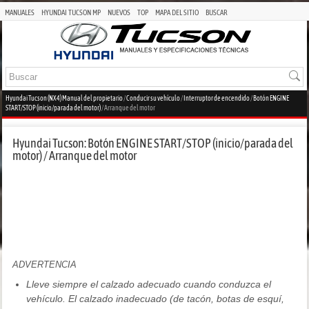
MANUALES
HYUNDAI TUCSON MP
NUEVOS
TOP
MAPA DEL SITIO
BUSCAR
Hyundai Tucson (NX4) Manual del propietario
/
Conducir su vehículo
/
Interruptor de encendido
/
Botón ENGINE
START/STOP (inicio/parada del motor)
/ Arranque del motor
Hyundai Tucson: Botón ENGINE START/STOP (inicio/parada del
motor) / Arranque del motor
ADVERTENCIA
Lleve siempre el calzado adecuado cuando conduzca el
vehículo. El calzado inadecuado (de tacón, botas de esquí,