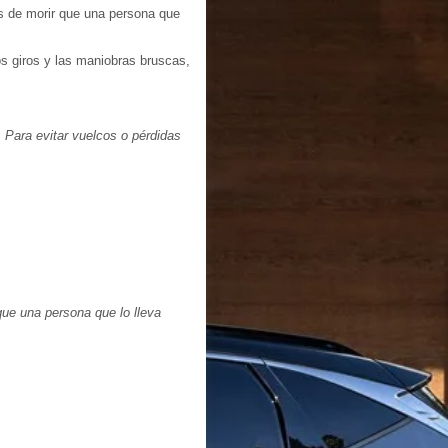
s de morir que una persona que
os giros y las maniobras bruscas,
 Para evitar vuelcos o pérdidas
ue una persona que lo lleva