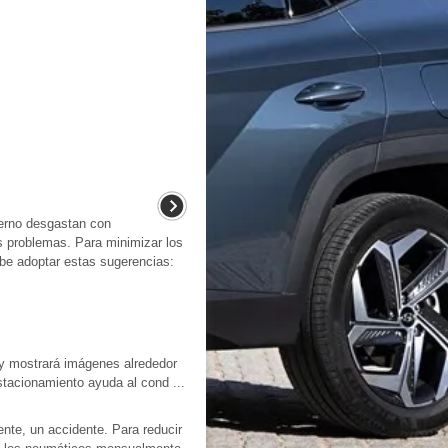
ierno desgastan con
s problemas. Para minimizar los
ebe adoptar estas sugerencias:
 y mostrará imágenes alrededor
estacionamiento ayuda al cond ...
nte, un accidente. Para reducir