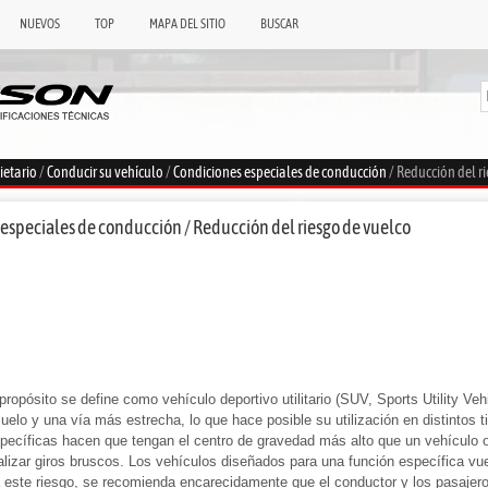
NUEVOS
TOP
MAPA DEL SITIO
BUSCAR
ietario
/
Conducir su vehículo
/
Condiciones especiales de conducción
/ Reducción del r
especiales de conducción / Reducción del riesgo de vuelco
ropósito se define como vehículo deportivo utilitario (SUV, Sports Utility Ve
suelo y una vía más estrecha, lo que hace posible su utilización en distintos t
pecíficas hacen que tengan el centro de gravedad más alto que un vehículo o
alizar giros bruscos. Los vehículos diseñados para una función específica v
a este riesgo, se recomienda encarecidamente que el conductor y los pasajer