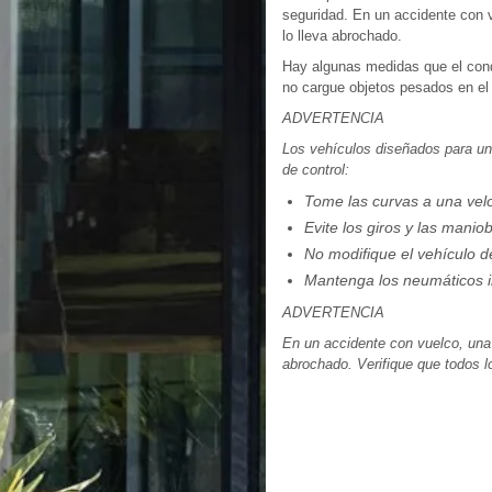
seguridad. En un accidente con 
lo lleva abrochado.
Hay algunas medidas que el condu
no cargue objetos pesados en el
ADVERTENCIA
Los vehículos diseñados para una
de control:
Tome las curvas a una vel
Evite los giros y las manio
No modifique el vehículo 
Mantenga los neumáticos i
ADVERTENCIA
En un accidente con vuelco, una
abrochado. Verifique que todos l