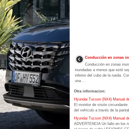
Conducción en zonas in
Conducción en zonas inun
inundadas a menos que esté segu
inferior del cubo de la rueda. C
una ...
Otra informacion:
Hyundai Tucson (NX4) Manual del
El monitor de visión circundante
del vehículo a través de la panta
Hyundai Tucson (NX4) Manual del
ADVERTENCIA Un fallo en los neum