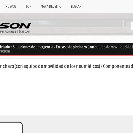
NUEVOS
TOP
MAPA DEL SITIO
BUSCAR
ietario
/
Situaciones de emergencia
/
En caso de pinchazo (con equipo de movilidad de 
rretera
inchazo (con equipo de movilidad de los neumáticos) / Componentes 