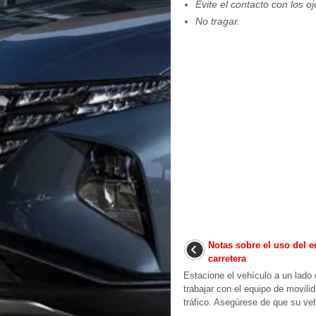
Evite el contacto con los oj
No tragar.
Notas sobre el uso del 
carretera
Estacione el vehículo a un lado
trabajar con el equipo de movili
tráfico. Asegúrese de que su ve