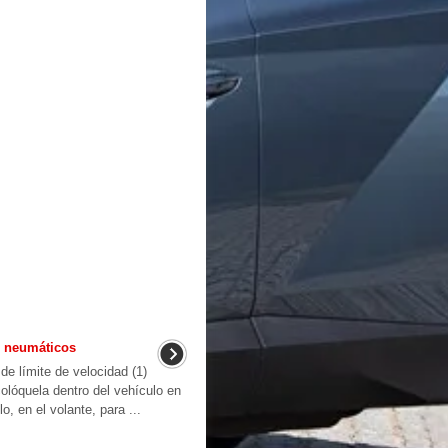
s neumáticos
 límite de velocidad (1)
colóquela dentro del vehículo en
, en el volante, para ...