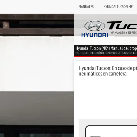
MANUALES
HYUNDAI TUCSON MP
Hyundai Tucson (NX4) Manual del prop
equipo de cambio de neumáticos en ca
Hyundai Tucson: En caso de p
neumáticos en carretera