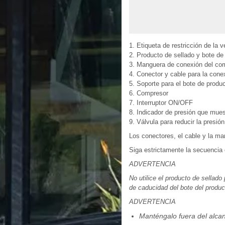
1. Etiqueta de restricción de la 
2. Producto de sellado y bote de
3. Manguera de conexión del co
4. Conector y cable para la cone
5. Soporte para el bote de produ
6. Compresor
7. Interruptor ON/OFF
8. Indicador de presión que muest
9. Válvula para reducir la presió
Los conectores, el cable y la m
Siga estrictamente la secuencia e
ADVERTENCIA
No utilice el producto de sellad
de caducidad del bote del produc
ADVERTENCIA
Manténgalo fuera del alcan