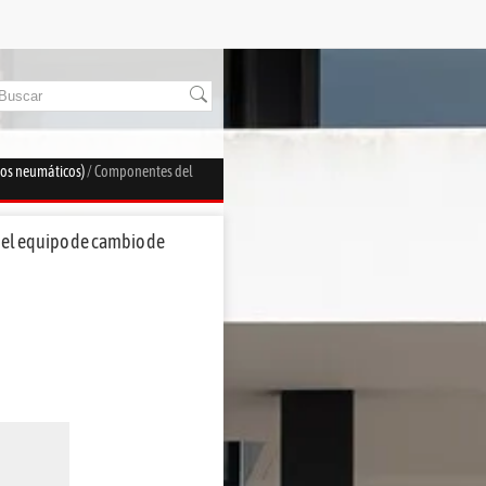
los neumáticos)
/ Componentes del
del equipo de cambio de