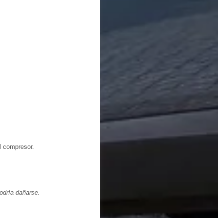
l compresor.
odría dañarse.