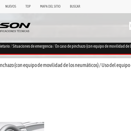
NUEVOS
TOP
MAPA DEL SITIO
BUSCAR
ietario
/
Situaciones de emergencia
/
En caso de pinchazo (con equipo de movilidad de 
nchazo (con equipo de movilidad de los neumáticos) / Uso del equipo 