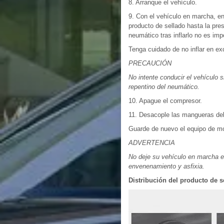
8. Arranque el vehículo.
9. Con el vehículo en marcha, en
producto de sellado hasta la pre
neumático tras inflarlo no es im
Tenga cuidado de no inflar en ex
PRECAUCIÓN
No intente conducir el vehículo s
repentino del neumático.
10. Apague el compresor.
11. Desacople las mangueras del 
Guarde de nuevo el equipo de mo
ADVERTENCIA
No deje su vehículo en marcha e
envenenamiento y asfixia.
Distribución del producto de s