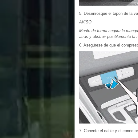
5. Desenrosque el tapón de la vá
AVISO
Monte de forma segura la manguera
atrás y obstruir posiblemente la
6. Asegúrese de que el compresor 
7. Conecte el cable y el conector