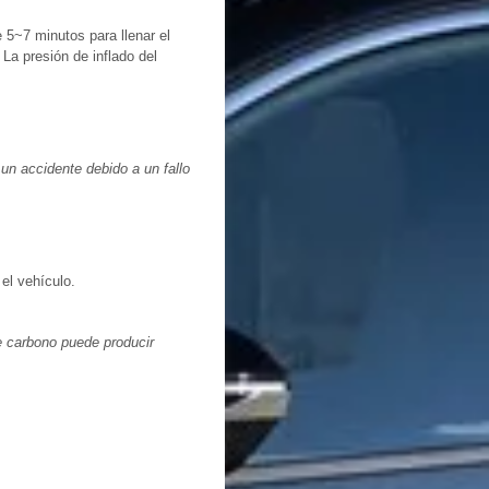
 5~7 minutos para llenar el
La presión de inflado del
 un accidente debido a un fallo
el vehículo.
e carbono puede producir