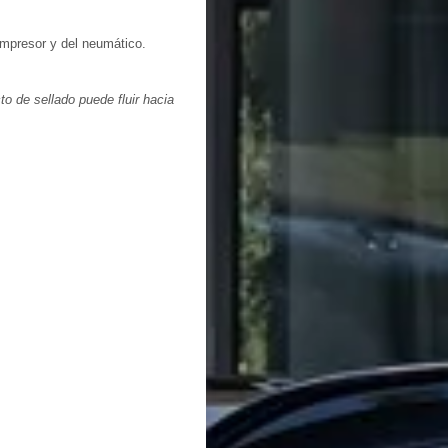
ompresor y del neumático.
to de sellado puede fluir hacia