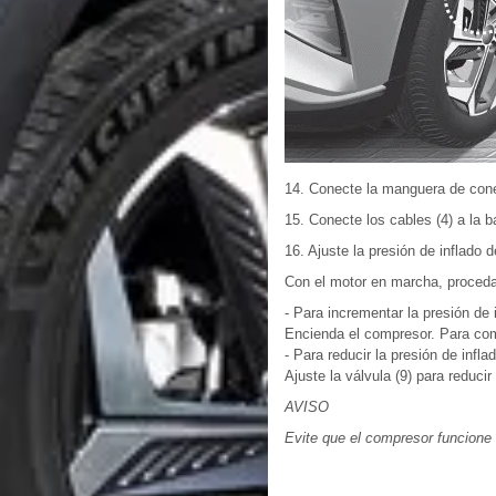
14. Conecte la manguera de conex
15. Conecte los cables (4) a la b
16. Ajuste la presión de inflado 
Con el motor en marcha, proceda
- Para incrementar la presión de 
Encienda el compresor. Para com
- Para reducir la presión de infla
Ajuste la válvula (9) para reducir
AVISO
Evite que el compresor funcione 