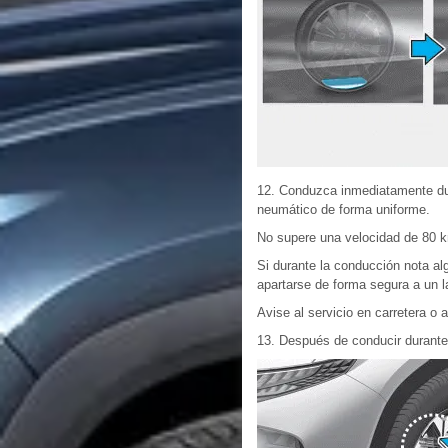
12. Conduzca inmediatamente dura
neumático de forma uniforme.
No supere una velocidad de 80 k
Si durante la conducción nota al
apartarse de forma segura a un la
Avise al servicio en carretera o 
13. Después de conducir durante