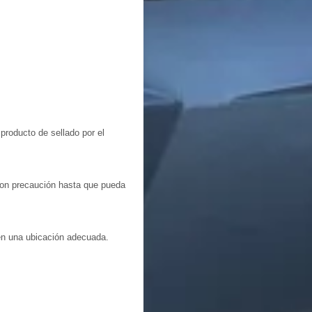
producto de sellado por el
 con precaución hasta que pueda
en una ubicación adecuada.