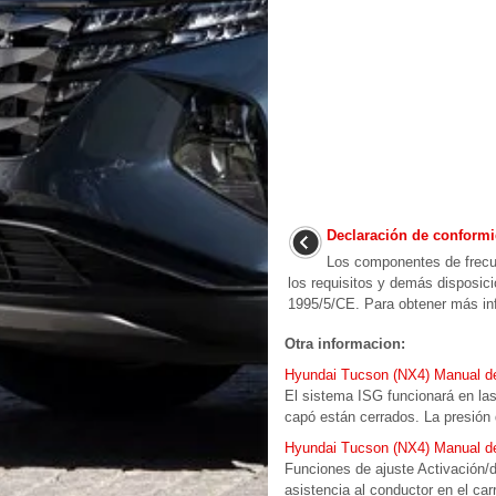
Declaración de conform
Los componentes de frecu
los requisitos y demás disposici
1995/5/CE. Para obtener más info
Otra informacion:
Hyundai Tucson (NX4) Manual del
El sistema ISG funcionará en las
capó están cerrados. La presión d
Hyundai Tucson (NX4) Manual del 
Funciones de ajuste Activación/d
asistencia al conductor en el carr