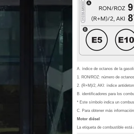
A. índice de octanos de la gasol
1. RON/ROZ: número de octano
2. (R+M)/2, AKI: índice antideto
B. identificadores para los combu
* Este símbolo indica un combusti
C. Para obtener más información,
Motor diésel
La etiqueta de combustible está 