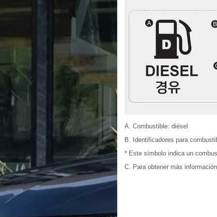
A. Combustible: diésel
B. Identificadores para combust
* Este símbolo indica un combusti
C. Para obtener más información,