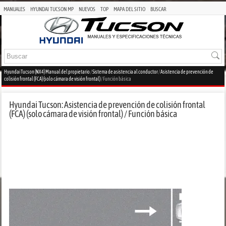
MANUALES
HYUNDAI TUCSON MP
NUEVOS
TOP
MAPA DEL SITIO
BUSCAR
Hyundai Tucson (NX4) Manual del propietario
/
Sistema de asistencia al conductor
/
Asistencia de prevención de
colisión frontal (FCA) (solo cámara de visión frontal)
/ Función básica
Hyundai Tucson: Asistencia de prevención de colisión frontal
(FCA) (solo cámara de visión frontal) / Función básica