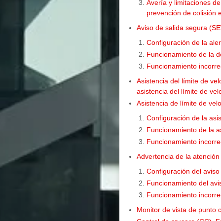
Avería y limitaciones de
prevención de colisión 
Aviso de salida segura (S
Configuración de la ale
Funcionamiento de la d
Funcionamiento incorrect
Asistencia del límite de v
asistencia del límite de ve
Asistencia de límite de vel
Configuración de la asis
Funcionamiento de la asi
Funcionamiento incorrect
Advertencia de la atenció
Configuración del aviso
Funcionamiento del avis
Funcionamiento incorrec
Monitor de vista de punto 