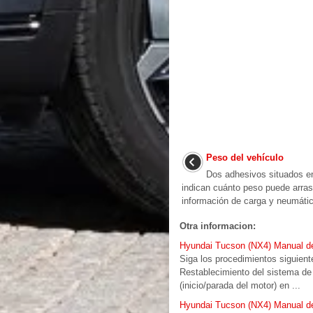
Peso del vehículo
Dos adhesivos situados en
indican cuánto peso puede arrast
información de carga y neumáticos
Otra informacion:
Hyundai Tucson (NX4) Manual del
Siga los procedimientos siguient
Restablecimiento del sistema de
(inicio/parada del motor) en ...
Hyundai Tucson (NX4) Manual del 