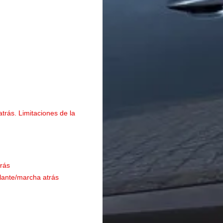
trás. Limitaciones de la
trás
elante/marcha atrás