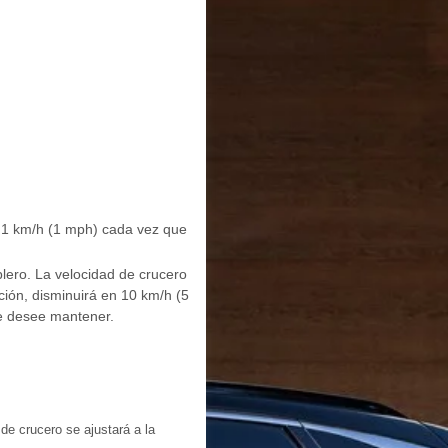
e 1 km/h (1 mph) cada vez que
blero. La velocidad de crucero
ción, disminuirá en 10 km/h (5
ue desee mantener.
 de crucero se ajustará a la