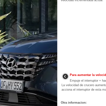
velocidad incrementada actual.
Para aumentar la veloci
Empuje el interruptor + ha
La velocidad de crucero aument
acciona el interruptor de esta ma
Otra informacion: