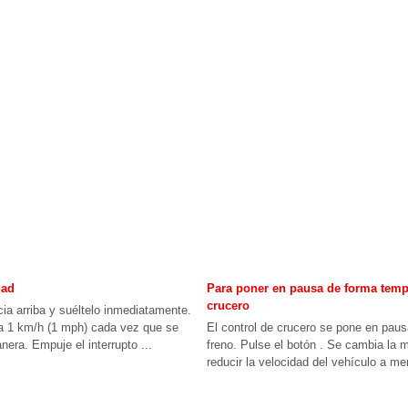
dad
Para poner en pausa de forma tempo
crucero
cia arriba y suéltelo inmediatamente.
a 1 km/h (1 mph) cada vez que se
El control de crucero se pone en paus
nera. Empuje el interrupto ...
freno. Pulse el botón . Se cambia la 
reducir la velocidad del vehículo a me