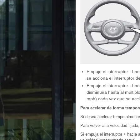
Empuje el interruptor - ha
se acciona el interruptor 
Empuje el interruptor - hac
disminuirá hasta al múltip
mph) cada vez que se accio
Para acelerar de forma tempor
Si desea acelerar temporalmente 
Para volver a la velocidad fijada, 
Si empuja el interruptor + hacia 