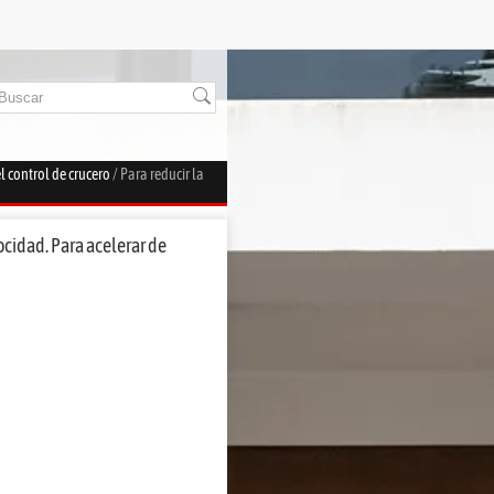
l control de crucero
/ Para reducir la
ocidad. Para acelerar de