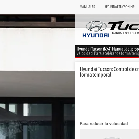
MANUALES
HYUNDAI TUCSON MP
Hyundai Tucson (NX4) Manual del prop
velocidad. Para acelerar de forma tem
Hyundai Tucson: Control de cr
forma temporal
Para reducir la velocidad