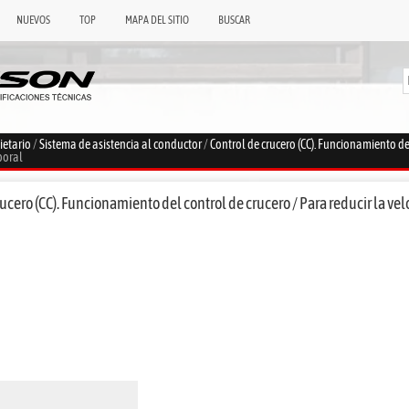
NUEVOS
TOP
MAPA DEL SITIO
BUSCAR
ietario
/
Sistema de asistencia al conductor
/
Control de crucero (CC). Funcionamiento de
poral
ucero (CC). Funcionamiento del control de crucero / Para reducir la vel