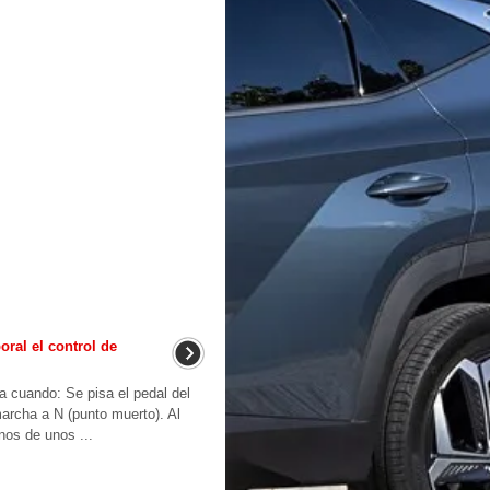
ral el control de
a cuando: Se pisa el pedal del
marcha a N (punto muerto). Al
nos de unos ...