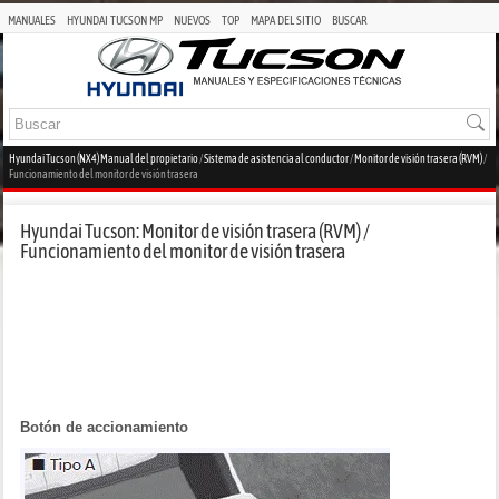
MANUALES
HYUNDAI TUCSON MP
NUEVOS
TOP
MAPA DEL SITIO
BUSCAR
Hyundai Tucson (NX4) Manual del propietario
/
Sistema de asistencia al conductor
/
Monitor de visión trasera (RVM)
/
Funcionamiento del monitor de visión trasera
Hyundai Tucson: Monitor de visión trasera (RVM) /
Funcionamiento del monitor de visión trasera
Botón de accionamiento