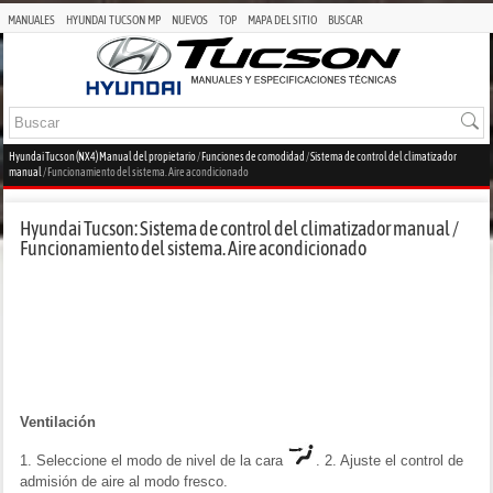
MANUALES
HYUNDAI TUCSON MP
NUEVOS
TOP
MAPA DEL SITIO
BUSCAR
Hyundai Tucson (NX4) Manual del propietario
/
Funciones de comodidad
/
Sistema de control del climatizador
manual
/ Funcionamiento del sistema. Aire acondicionado
Hyundai Tucson: Sistema de control del climatizador manual /
Funcionamiento del sistema. Aire acondicionado
Ventilación
1. Seleccione el modo de nivel de la cara
. 2. Ajuste el control de
admisión de aire al modo fresco.