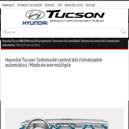
MANUALES
HYUNDAI TUCSON MP
NUEVOS
TOP
MAPA DEL SITIO
BUSCAR
Hyundai Tucson (NX4) Manual del propietario
/
Funciones de comodidad
/
Sistema de control del climatizador
automático
/ Modo de aire múltiple
Hyundai Tucson: Sistema de control del climatizador
automático / Modo de aire múltiple