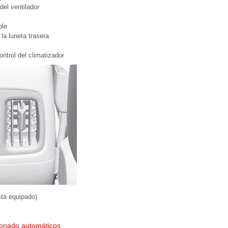
del ventilador
ple
la luneta trasera
ontrol del climatizador
stá equipado)
cionado automáticos