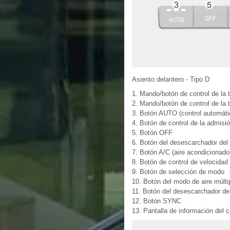
Asiento delantero - Tipo D
1. Mando/botón de control de la 
2. Mando/botón de control de la
3. Botón AUTO (control automáti
4. Botón de control de la admisió
5. Botón OFF
6. Botón del desescarchador del 
7. Botón A/C (aire acondicionado
8. Botón de control de velocidad 
9. Botón de selección de modo
10. Botón del modo de aire múlti
11. Botón del desescarchador de 
12. Botón SYNC
13. Pantalla de información del c