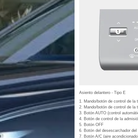
Asiento delantero - Tipo E
1. Mando/botón de control de la 
2. Mando/botón de control de la
3. Botón AUTO (control automáti
4. Botón de control de la admisió
5. Botón OFF
6. Botón del desescarchador del 
7. Botón A/C (aire acondicionado