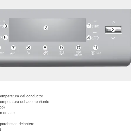
temperatura del conductor
 temperatura del acompañante
co)
n de aire
parabrisas delantero
)