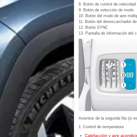
8. Botón de control de velocidad 
9. Botón de selección de modo
10. Botón del modo de aire múlti
11. Botón del desescarchador de 
12. Botón SYNC
13. Pantalla de información del c
Asientos de la segunda fila (si e
1. Control de temperatura
Calefacción y aire acondi