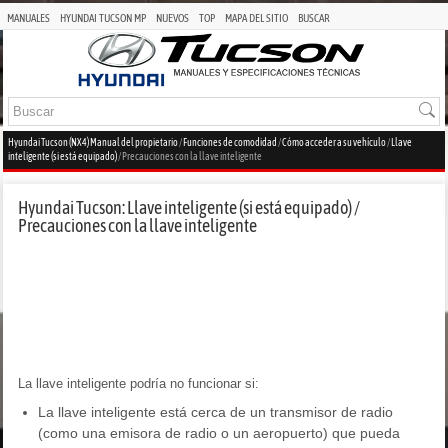
MANUALES
HYUNDAI TUCSON MP
NUEVOS
TOP
MAPA DEL SITIO
BUSCAR
Hyundai Tucson (NX4) Manual del propietario
/
Funciones de comodidad
/
Cómo acceder a su vehículo
/
Llave
inteligente (si está equipado)
/ Precauciones con la llave inteligente
Hyundai Tucson: Llave inteligente (si está equipado) /
Precauciones con la llave inteligente
La llave inteligente podría no funcionar si:
La llave inteligente está cerca de un transmisor de radio
(como una emisora de radio o un aeropuerto) que pueda