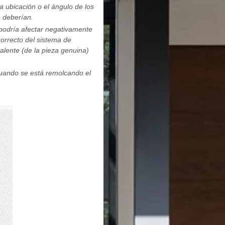
a ubicación o el ángulo de los
 deberían.
podría afectar negativamente
correcto del sistema de
lente (de la pieza genuina)
cuando se está remolcando el