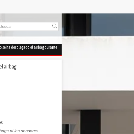
o se ha desplegado el airbag durante
el airbag
e:
bags ni los sensores.