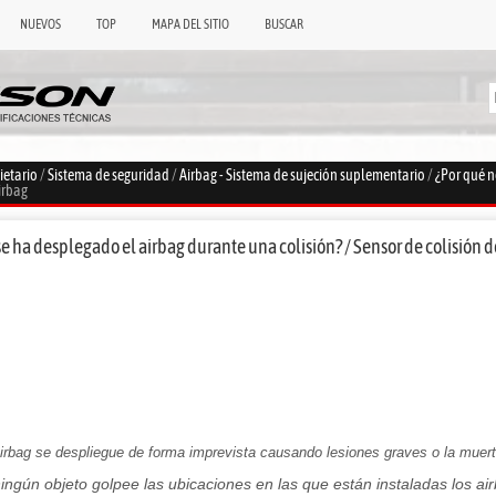
NUEVOS
TOP
MAPA DEL SITIO
BUSCAR
ietario
/
Sistema de seguridad
/
Airbag - Sistema de sujeción suplementario
/
¿Por qué n
irbag
e ha desplegado el airbag durante una colisión? / Sensor de colisión d
 airbag se despliegue de forma imprevista causando lesiones graves o la muert
ingún objeto golpee las ubicaciones en las que están instaladas los air