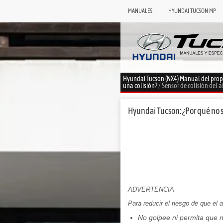
MANUALES
HYUNDAI TUCSON MP
Hyundai Tucson (NX4) Manual del prop
una colisión?
/ Sensor de colisión del a
Hyundai Tucson: ¿Por qué no s
ADVERTENCIA
Para reducir el riesgo de que el
No golpee ni permita que n