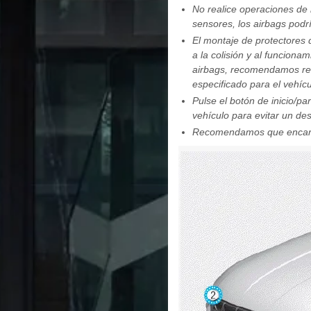
No realice operaciones de 
sensores, los airbags pod
El montaje de protectores
a la colisión y al funciona
airbags, recomendamos ree
especificado para el vehícu
Pulse el botón de inicio/p
vehículo para evitar un des
Recomendamos que encargu