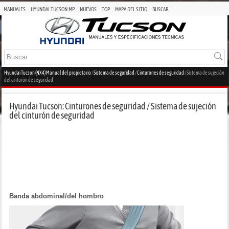
MANUALES
HYUNDAI TUCSON MP
NUEVOS
TOP
MAPA DEL SITIO
BUSCAR
Hyundai Tucson (NX4) Manual del propietario
/
Sistema de seguridad
/
Cinturones de seguridad
/ Sistema de sujeción
del cinturón de seguridad
Hyundai Tucson: Cinturones de seguridad / Sistema de sujeción
del cinturón de seguridad
Banda abdominal/del hombro