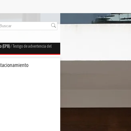
o (EPB)
/ Testigo de advertencia del
estacionamiento