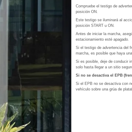
Compruebe el testigo de adverte
posición ON.
Este testigo se iluminará al ac
posición START u ON.
Antes de iniciar la marcha, aseg
estacionamiento esté apagado.
Si el testigo de advertencia del
marcha, es posible que haya una
Si es posible, deje de conducir 
solo hasta llegar a un sitio segur
Si no se desactiva el EPB (fre
Si el EPB no se desactiva con n
vehículo sobre una grúa de plata