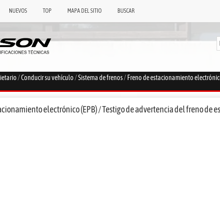
NUEVOS
TOP
MAPA DEL SITIO
BUSCAR
ietario
/
Conducir su vehículo
/
Sistema de frenos
/
Freno de estacionamiento electrónic
cionamiento electrónico (EPB) / Testigo de advertencia del freno de 