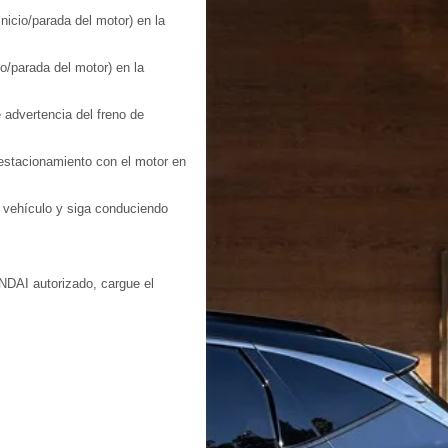
icio/parada del motor) en la
o/parada del motor) en la
 advertencia del freno de
 estacionamiento con el motor en
l vehículo y siga conduciendo
NDAI autorizado, cargue el