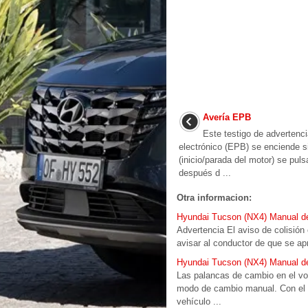
Avería EPB
Este testigo de advertenc
electrónico (EPB) se enciende
(inicio/parada del motor) se pul
después d ...
Otra informacion:
Hyundai Tucson (NX4) Manual del 
Advertencia El aviso de colisión
avisar al conductor de que se apr
Hyundai Tucson (NX4) Manual del
Las palancas de cambio en el vol
modo de cambio manual. Con el bo
vehículo ...