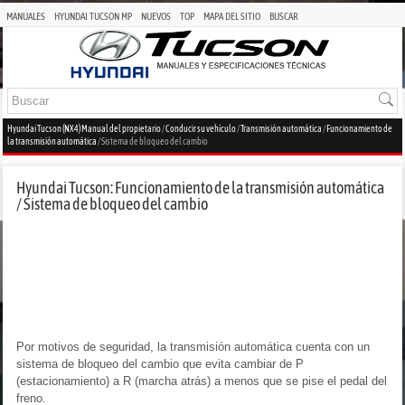
MANUALES
HYUNDAI TUCSON MP
NUEVOS
TOP
MAPA DEL SITIO
BUSCAR
Hyundai Tucson (NX4) Manual del propietario
/
Conducir su vehículo
/
Transmisión automática
/
Funcionamiento de
la transmisión automática
/ Sistema de bloqueo del cambio
Hyundai Tucson: Funcionamiento de la transmisión automática
/ Sistema de bloqueo del cambio
Por motivos de seguridad, la transmisión automática cuenta con un
sistema de bloqueo del cambio que evita cambiar de P
(estacionamiento) a R (marcha atrás) a menos que se pise el pedal del
freno.