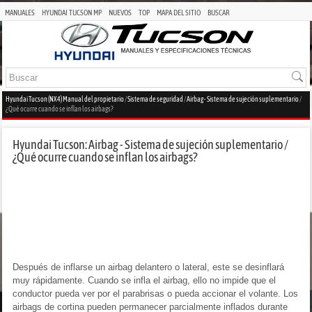
MANUALES
HYUNDAI TUCSON MP
NUEVOS
TOP
MAPA DEL SITIO
BUSCAR
Hyundai Tucson (NX4) Manual del propietario
/
Sistema de seguridad
/
Airbag - Sistema de sujeción suplementario
/
¿Qué ocurre cuando se inflan los airbags?
Hyundai Tucson: Airbag - Sistema de sujeción suplementario /
¿Qué ocurre cuando se inflan los airbags?
Después de inflarse un airbag delantero o lateral, este se desinflará
muy rápidamente. Cuando se infla el airbag, ello no impide que el
conductor pueda ver por el parabrisas o pueda accionar el volante. Los
airbags de cortina pueden permanecer parcialmente inflados durante